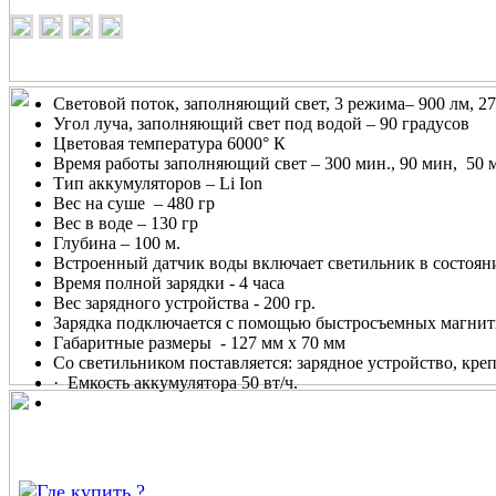
Световой поток, заполняющий свет, 3 режима– 900 лм, 27
Угол луча, заполняющий свет под водой – 90 градусов
Цветовая температура 6000° К
Время работы заполняющий свет – 300 мин., 90 мин,
50 м
Тип аккумуляторов – Li Ion
Вес на суше
– 480 гр
Вес в воде – 130 гр
Глубина – 100 м.
Встроенный датчик воды включает светильник в состоян
Время полной зарядки - 4 часа
Вес зарядного устройства - 200 гр.
Зарядка подключается с помощью быстросъемных магнит
Габаритные размеры
- 127 мм х 70 мм
Со светильником поставляется: зарядное устройство, креп
·
Емкость аккумулятора 50 вт/ч.
Где купить ?