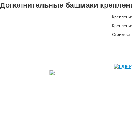
Дополнительные башмаки креплен
Крепление
Крепление
Стоимость
Где к